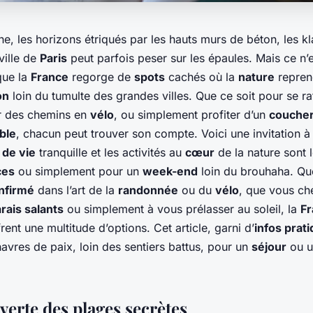
ine, les horizons étriqués par les hauts murs de béton, les k
ville de
Paris
peut parfois peser sur les épaules. Mais ce n’e
que la
France
regorge de
spots
cachés où la
nature
reprend
on
loin du tumulte des grandes villes. Que ce soit pour se ra
er des chemins en
vélo
, ou simplement profiter d’un
coucher
ble
, chacun peut trouver son compte. Voici une invitation à
 de vie
tranquille et les activités au
cœur
de la nature sont 
ces
ou simplement pour un
week-end
loin du brouhaha. Qu
nfirmé
dans l’art de la
randonnée
ou du
vélo
, que vous ch
rais salants
ou simplement à vous prélasser au soleil, la
Fr
rent une multitude d’options. Cet article, garni d’
infos prat
avres de paix, loin des sentiers battus, pour un
séjour
ou 
verte des plages secrètes