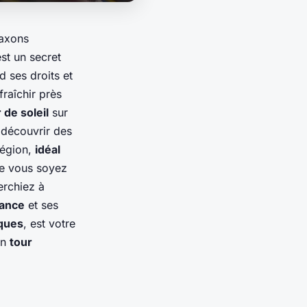
laxons
st un secret
 ses droits et
fraîchir près
 de soleil
sur
 découvrir des
légion,
idéal
e vous soyez
erchiez à
ance
et ses
iques
, est votre
un
tour