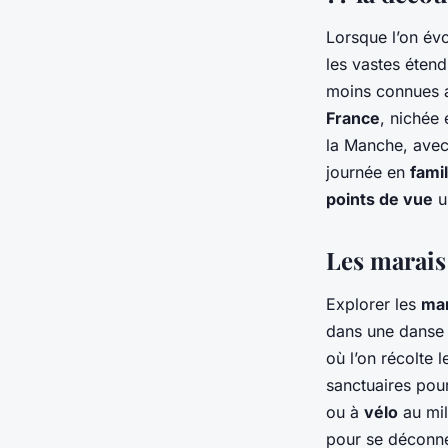
Lorsque l’on é
les vastes éten
moins connues a
France
, nichée 
la Manche, avec 
journée en
famil
points de vue
u
Les marais 
Explorer les
mar
dans une danse 
où l’on récolte
sanctuaires pou
ou à
vélo
au mil
pour se déconne