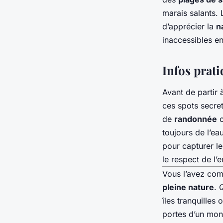
marais salants.
d’apprécier la
n
inaccessibles en
Infos prat
Avant de partir 
ces spots secrets
de
randonnée
o
toujours de l’ea
pour capturer l
le respect de l
Vous l’avez com
pleine nature
. 
îles tranquilles
portes d’un mond