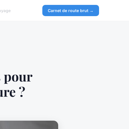
oyage
Carnet de route brut →
s pour
ure ?