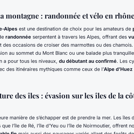
 la montagne : randonnée et vélo en rhôn
e-Alpes
est une destination de choix pour les amateurs de
 de
randonnée
serpentent à travers les Alpes, offrant des
v
et des occasions de croiser des marmottes ou des chamois.
ion au sommet du Mont Blanc ou une balade plus tranquill
 en a pour tous les niveaux,
du débutant au confirmé
. Les cy
vec des itinéraires mythiques comme ceux de l’
Alpe d’Huez
ure des îles : évasion sur les îles de la cô
leure manière de s’échapper est de prendre la mer. Les îles 
s que l’île de Ré, l’île d’Yeu ou l’île de Noirmoutier, offrent
able fin
mais aussi des paysages variés allant des forêts de