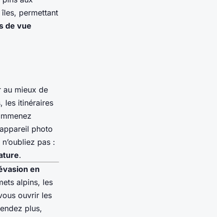
 îles, permettant
s de vue
er au mieux de
 les itinéraires
. Emmenez
 appareil photo
 n’oubliez pas :
ature
.
évasion en
ets alpins, les
vous ouvrir les
tendez plus,