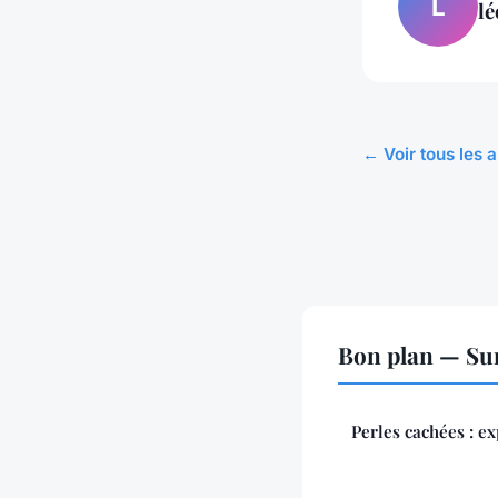
L
lé
← Voir tous les a
Bon plan — Sur
Perles cachées : ex