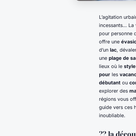
L’agitation urba
incessants… La 
pour personne 
offre une
évasi
d’un
lac
, déval
une
plage de sa
lieux où le
style
pour
les
vacan
débutant
ou
co
explorer des
ma
régions vous off
guide vers ces h
inoubliable.
?? la décou