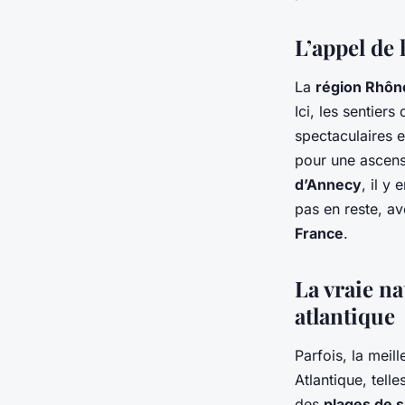
L’appel de
La
région Rhôn
Ici, les sentiers
spectaculaires 
pour une ascens
d’Annecy
, il y
pas en reste, a
France
.
La vraie nat
atlantique
Parfois, la meil
Atlantique, telle
des
plages de s