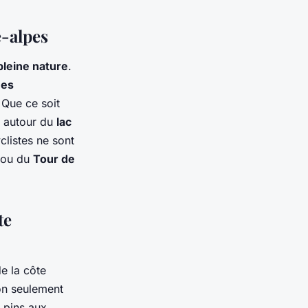
e-alpes
pleine nature
.
ues
 Que ce soit
e autour du
lac
clistes ne sont
ou du
Tour de
te
de la côte
 non seulement
 pins aux