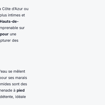
la Côte d’Azur ou
plus intimes et
Hauts-de-
 imprenable sur
 pour
une
pturer des
l’eau se mêlent
pour ses marais
umides sont des
omenade à
pied
 détente, idéale