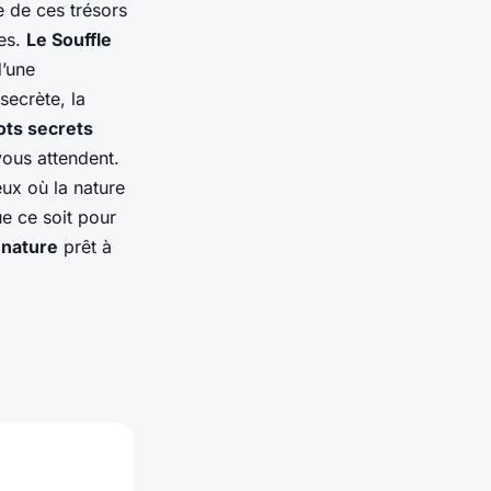
e de ces trésors
ges.
Le Souffle
d’une
secrète, la
ots secrets
vous attendent.
ux où la nature
e ce soit pour
e
nature
prêt à