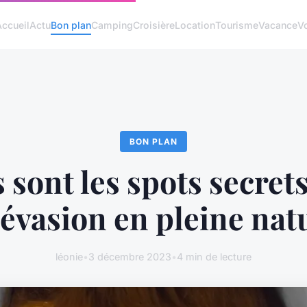
Accueil
Actu
Bon plan
Camping
Croisière
Location
Tourisme
Vacance
V
BON PLAN
 sont les spots secret
évasion en pleine nat
léonie
•
3 décembre 2023
•
4 min de lecture