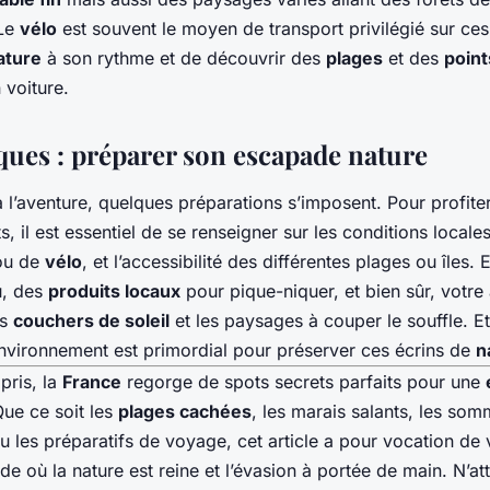
 Le
vélo
est souvent le moyen de transport privilégié sur ces
ature
à son rythme et de découvrir des
plages
et des
point
 voiture.
iques : préparer son escapade nature
à l’aventure, quelques préparations s’imposent. Pour profit
, il est essentiel de se renseigner sur les conditions locales,
u de
vélo
, et l’accessibilité des différentes plages ou îles
u, des
produits locaux
pour pique-niquer, et bien sûr, votre
es
couchers de soleil
et les paysages à couper le souffle. Et
’environnement est primordial pour préserver ces écrins de
n
pris, la
France
regorge de spots secrets parfaits pour une
Que ce soit les
plages cachées
, les marais salants, les somm
 ou les préparatifs de voyage, cet article a pour vocation de 
e où la nature est reine et l’évasion à portée de main. N’at