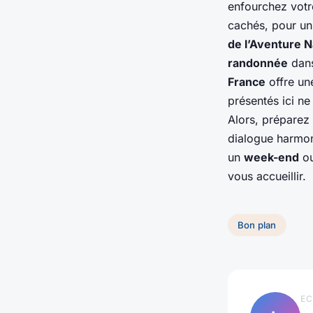
enfourchez vot
cachés, pour u
de l’Aventure N
randonnée
dans
France
offre une
présentés ici ne
Alors, préparez 
dialogue harmon
un
week-end
ou
vous accueillir.
Bon plan
EC