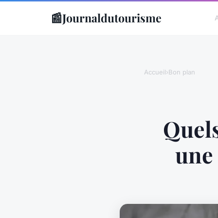
📰
Journaldutourisme
Accueil
›
Bon plan
Quels
une 