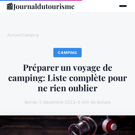
📰
Journaldutourisme
Accueil
›
Camping
CAMPING
Préparer un voyage de
camping: Liste complète pour
ne rien oublier
léonie
•
3 décembre 2023
•
6 min de lecture